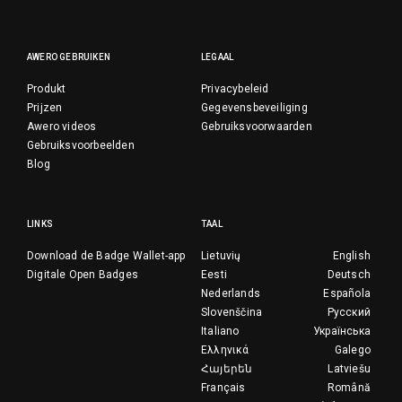
AWERO GEBRUIKEN
LEGAAL
Produkt
Privacybeleid
Prijzen
Gegevensbeveiliging
Awero videos
Gebruiksvoorwaarden
Gebruiksvoorbeelden
Blog
LINKS
TAAL
Download de Badge Wallet-app
Lietuvių
English
Digitale Open Badges
Eesti
Deutsch
Nederlands
Española
Slovenščina
Русский
Italiano
Українська
Ελληνικά
Galego
Հայերեն
Latviešu
Français
Română