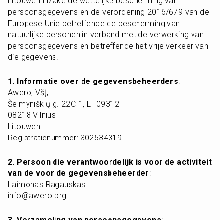
Litouwen inzake de wettelijke bescherming van 
persoonsgegevens en de verordening 2016/679 van de 
Europese Unie betreffende de bescherming van 
natuurlijke personen in verband met de verwerking van 
persoonsgegevens en betreffende het vrije verkeer van 
die gegevens.
1. Informatie over de gegevensbeheerders
:

Awero, VšĮ,

Šeimyniškių g. 22C-1, LT-09312

08218 Vilnius

Litouwen

Registratienummer: 302534319
2. Persoon die verantwoordelijk is voor de activiteit 
van de voor de gegevensbeheerder
:

info@awero.org
3. Verzameling van persoonsgegevens
:
