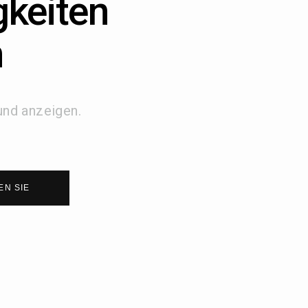
gkeiten
n
und anzeigen.
EN SIE