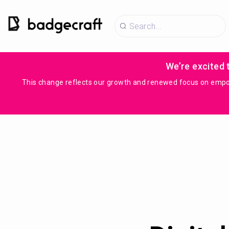
We’re excited 
This change reflects our growth and renewed focus on empowe