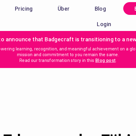
Pricing
Über
Blog
Login
to announce that Badgecraft is transitioning to a ne
ring learning, recognition, and meaningful achievement on a global
mission and commitment to you remain the same.
Read our transformation story in this
Blog post
.