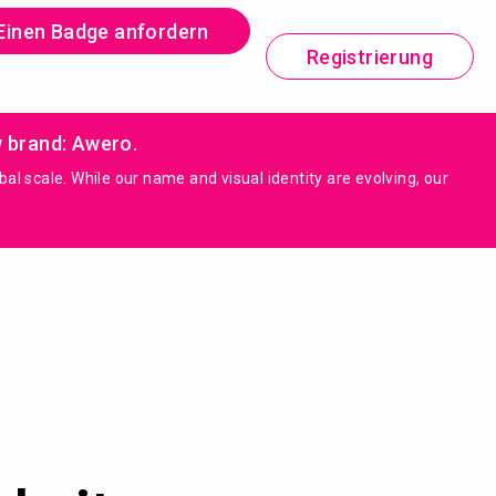
Einen Badge anfordern
Registrierung
w brand: Awero.
 scale. While our name and visual identity are evolving, our