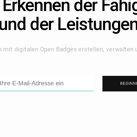
l Erkennen der Fähi
und der Leistunge
 mit digitalen Open Badges erstellen, verwalten 
BEGINN