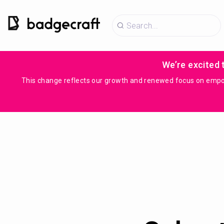
We’re excited 
This change reflects our growth and renewed focus on empowe