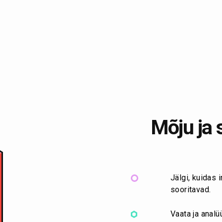
Mõju ja
Jälgi, kuidas
sooritavad.
Vaata ja anal