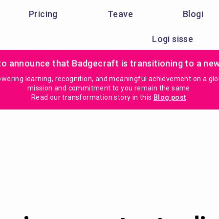
Pricing
Teave
Blogi
Logi sisse
to announce that Badgecraft is transitioning to a ne
ring learning, recognition, and meaningful achievement on a global
mission and commitment to you remain the same.
Read our transformation story in this
Blog post
.