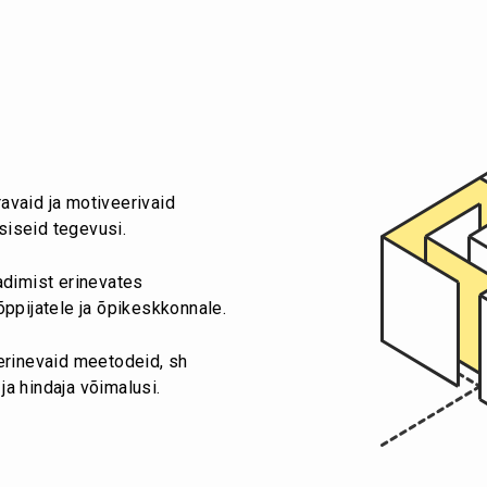
avaid ja motiveerivaid
iseid tegevusi.
adimist erinevates
õppijatele ja õpikeskkonnale.
erinevaid meetodeid, sh
a hindaja võimalusi.