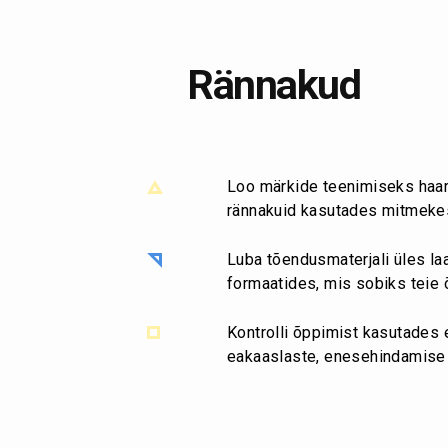
Rännakud
Loo märkide teenimiseks haar
rännakuid kasutades mitmekes
Luba tõendusmaterjali üles la
formaatides, mis sobiks teie 
Kontrolli õppimist kasutades 
eakaaslaste, enesehindamise j