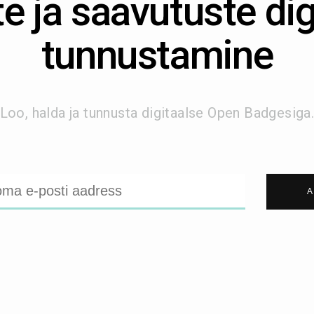
e ja saavutuste dig
tunnustamine
Loo, halda ja tunnusta digitaalse Open Badgesiga
A