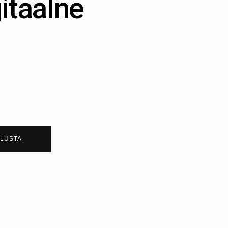
itaalne
.
LUSTA