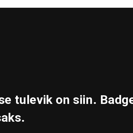
e tulevik on siin. Badg
saks.