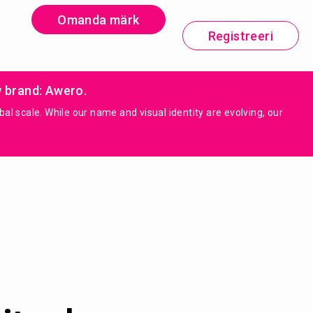
Omanda märk
Registreeri
w brand: Awero.
 scale. While our name and visual identity are evolving, our