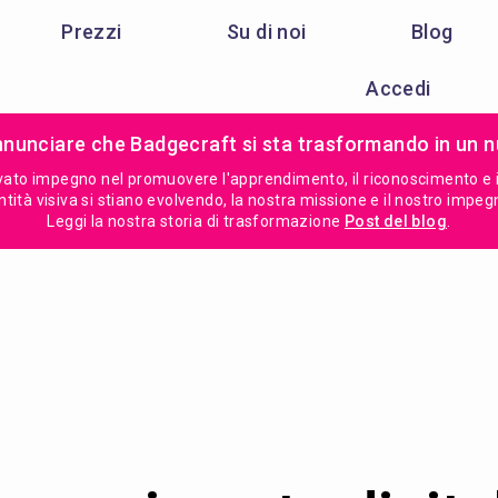
Prezzi
Su di noi
Blog
Accedi
annunciare che Badgecraft si sta trasformando in un 
vato impegno nel promuovere l'apprendimento, il riconoscimento e il r
ità visiva si stiano evolvendo, la nostra missione e il nostro impegn
Leggi la nostra storia di trasformazione
Post del blog
.