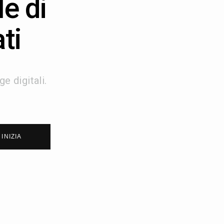
e di
ti
e digitali.
INIZIA