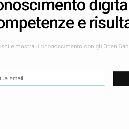
onoscimento digital
ompetenze e risulta
isci e mostra il riconoscimento con gli Open Badg