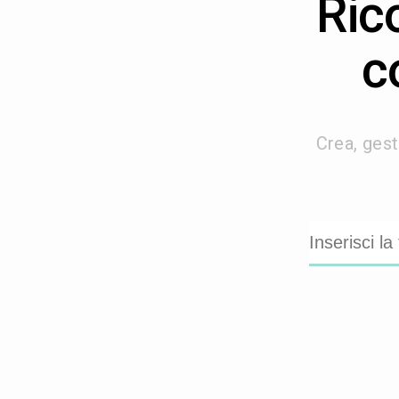
Ric
c
Crea, gest