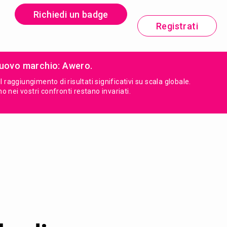
Richiedi un badge
Registrati
nuovo marchio: Awero.
aggiungimento di risultati significativi su scala globale.
o nei vostri confronti restano invariati.