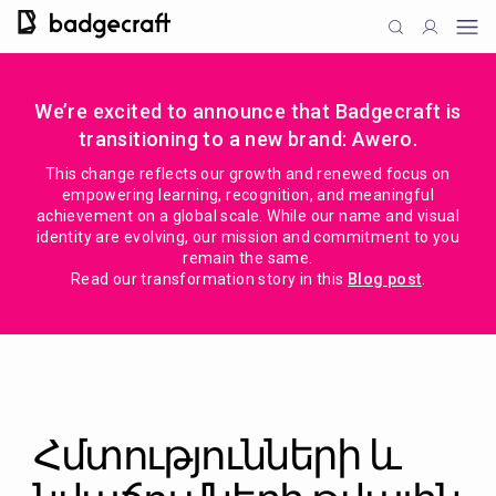
We’re excited to announce that Badgecraft is
transitioning to a new brand: Awero.
This change reflects our growth and renewed focus on
empowering learning, recognition, and meaningful
achievement on a global scale. While our name and visual
identity are evolving, our mission and commitment to you
remain the same.
Read our transformation story in this
Blog post
.
Հմտությունների և