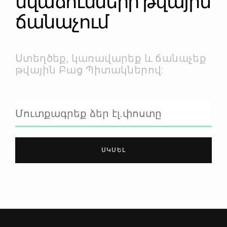
նվաճումների թվային
ճանաչում
Ստեղծեք, կառավարեք և ճանաչեք
թվային Բաց Պիտակներով:
ՍԿՍԵԼ