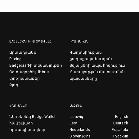
BADGECRAFT-ԻՑ ՕԳՏՎԵԼԸ
ԻՐԱՎԱԿԱՆ
Արտադրանք
Գաղտնիության
Pricing
քաղաքականություն
Badgecraft-ի տեսանյութեր
Տվյալների ապահովություն
Օգտագործել մեծա/
Ծառայության մատուցման
փոքրատառեր
պայմանները
Բլոգ
ՀՂՈՒՄՆԵՐ
ԼԵԶՈՒՆ
Ներբեռնել Badge Wallet
Lietuvių
English
հավելվածը
Eesti
Deutsch
Կրթապիտակներ
Nederlands
Española
Slovenščina
Русский