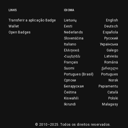
LINKS
IDIOMA
Transferir a aplicação Badge
Lietuvių
English
Wallet
Eesti
Deutsch
Open Badges
Nederlands
Española
Slovenščina
Русский
Italiano
Українська
Ελληνικά
Galego
Հայերեն
Latviešu
Français
Română
Suomi
ქართული
Portugues (Brasil)
Portugues
Српски
Norsk
Беларуская
Papiamentu
Čeština
Català
Kiswahili
Polski
Ikirundi
Malagasy
© 2010–2025.
Todos os direitos reservados.