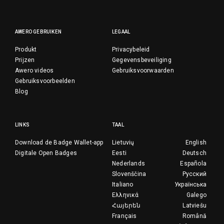
AWERO GEBRUIKEN
LEGAAL
Produkt
Privacybeleid
Prijzen
Gegevensbeveiliging
Awero videos
Gebruiksvoorwaarden
Gebruiksvoorbeelden
Blog
LINKS
TAAL
Download de Badge Wallet-app
Lietuvių
English
Digitale Open Badges
Eesti
Deutsch
Nederlands
Española
Slovenščina
Русский
Italiano
Українська
Ελληνικά
Galego
Հայերեն
Latviešu
Français
Română