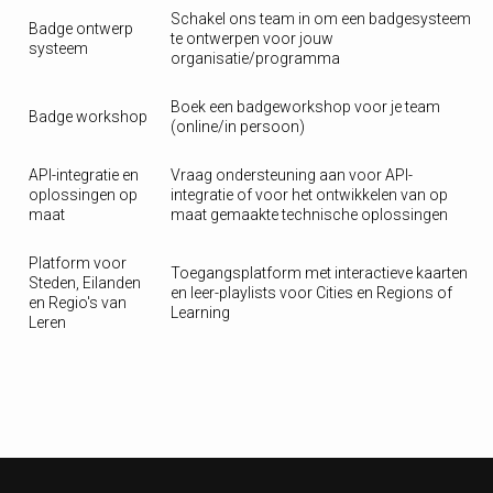
Schakel ons team in om een badgesysteem
Badge ontwerp
te ontwerpen voor jouw
systeem
organisatie/programma
Boek een badgeworkshop voor je team
Badge workshop
(online/in persoon)
API-integratie en
Vraag ondersteuning aan voor API-
oplossingen op
integratie of voor het ontwikkelen van op
maat
maat gemaakte technische oplossingen
Platform voor
Toegangsplatform met interactieve kaarten
Steden, Eilanden
en leer-playlists voor Cities en Regions of
en Regio's van
Learning
Leren