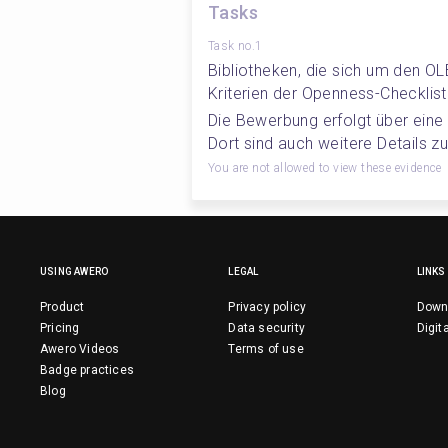
Tasks
Task no.1
Bibliotheken, die sich um den O
Kriterien der Openness-Checkliste
Die Bewerbung erfolgt über eine
Dort sind auch weitere Details zu 
You are not allowed to view these evidence
USING AWERO
LEGAL
LINKS
Product
Privacy policy
Down
Pricing
Data security
Digit
Awero Videos
Terms of use
Badge practices
Blog