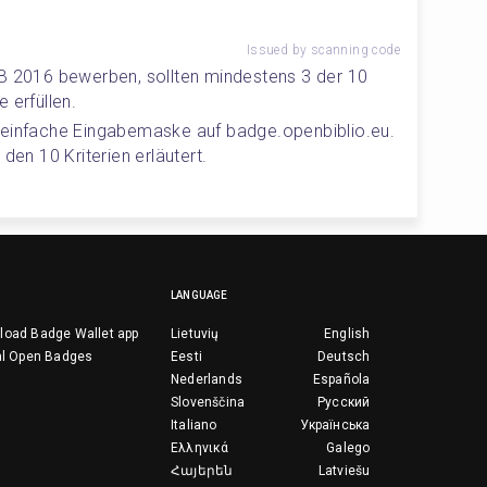
Issued by scanning code
LB 2016 bewerben, sollten mindestens 3 der 10 
 erfüllen.
 einfache Eingabemaske auf badge.openbiblio.eu. 
den 10 Kriterien erläutert.
LANGUAGE
load Badge Wallet app
Lietuvių
English
al Open Badges
Eesti
Deutsch
Nederlands
Española
Slovenščina
Русский
Italiano
Українська
Ελληνικά
Galego
Հայերեն
Latviešu