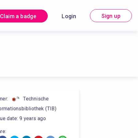
Sign up
Claim a badge
Login
ner
:
Technische
ormationsbibliothek (TIB)
ue date
:
9 years ago
re: