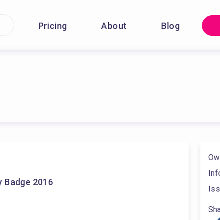
Pricing
About
Blog
Ow
Inf
y Badge 2016
Iss
Sha