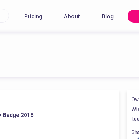
Pricing
About
Blog
Ow
Wis
y Badge 2016
Iss
Sha