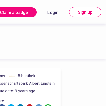
Sign up
Claim a badge
Login
ner
:
Bibliothek
senschaftspark Albert Einstein
ue date
:
9 years ago
re: