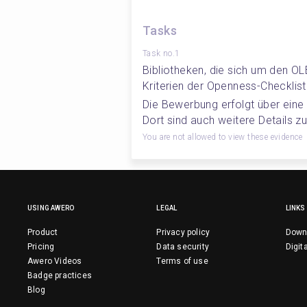
Tasks
Task no.1
Bibliotheken, die sich um den O
Kriterien der Openness-Checkliste
Die Bewerbung erfolgt über eine
Dort sind auch weitere Details zu 
You are not allowed to view these evidence
USING AWERO
LEGAL
LINKS
Product
Privacy policy
Down
Pricing
Data security
Digit
Awero Videos
Terms of use
Badge practices
Blog