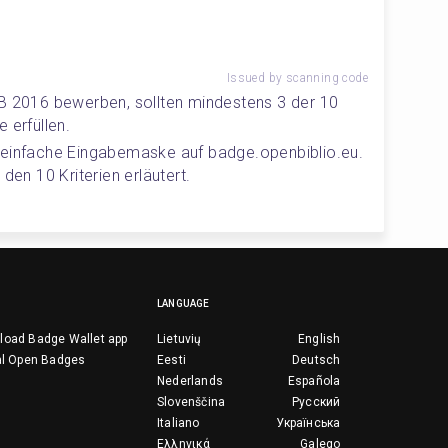
Issued by scanning code
LB 2016 bewerben, sollten mindestens 3 der 10 
 erfüllen.
 einfache Eingabemaske auf badge.openbiblio.eu. 
den 10 Kriterien erläutert.
LANGUAGE
load Badge Wallet app
Lietuvių
English
al Open Badges
Eesti
Deutsch
Nederlands
Española
Slovenščina
Русский
Italiano
Українська
Ελληνικά
Galego