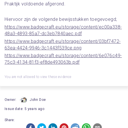
Praktijk voldoende afgerond.
Hiervoor zijn de volgende bewijsstukken toegevoegd;
https://www.badgecraft.eu/storage/content/ec00a338-
48a3-4893-85a7-dc3eb7840aec.pdf
https://www.badgecraft.eu/storage/content/03bf7472-
63ea-4424-9946-3c1443f539ce.png
https://www.badgecraft.eu/storage/content/6e076c49-
75c3-4134-81f3-ef8de493063b.pdf
You are not allowed to view these evidence
Owner
:
John Doe
Issue date
:
5 years ago
Share: