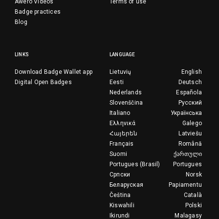
Awero Videos
Terms of use
Badge practices
Blog
LINKS
LANGUAGE
Download Badge Wallet app
Lietuvių
English
Digital Open Badges
Eesti
Deutsch
Nederlands
Española
Slovenščina
Русский
Italiano
Українська
Ελληνικά
Galego
Հայերեն
Latviešu
Français
Română
Suomi
ქართული
Portugues (Brasil)
Portugues
Српски
Norsk
Беларуская
Papiamentu
Čeština
Català
Kiswahili
Polski
Ikirundi
Malagasy