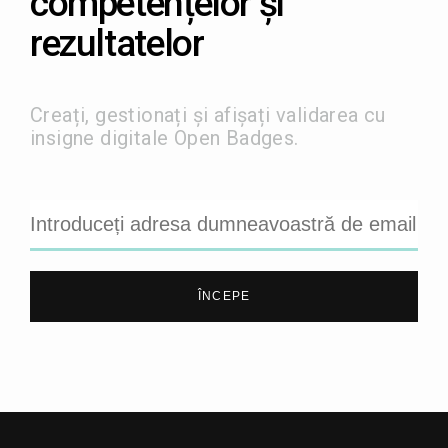
competențelor și
rezultatelor
Creați, gestionați și afișați validarea cu
insigne digitale Open Badges.
ÎNCEPE