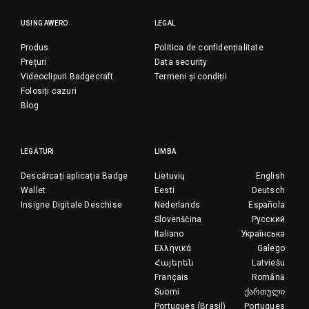
USING AWERO
LEGAL
Produs
Politica de confidențialitate
Prețuri
Data security
Videoclipuri Badgecraft
Termeni și condiții
Folosiți cazuri
Blog
LEGĂTURI
LIMBA
Descărcați aplicația Badge
Lietuvių
English
Wallet
Eesti
Deutsch
Insigne Digitale Deschise
Nederlands
Española
Slovenščina
Русский
Italiano
Українська
Ελληνικά
Galego
Հայերեն
Latviešu
Français
Română
Suomi
ქართული
Portugues (Brasil)
Portugues