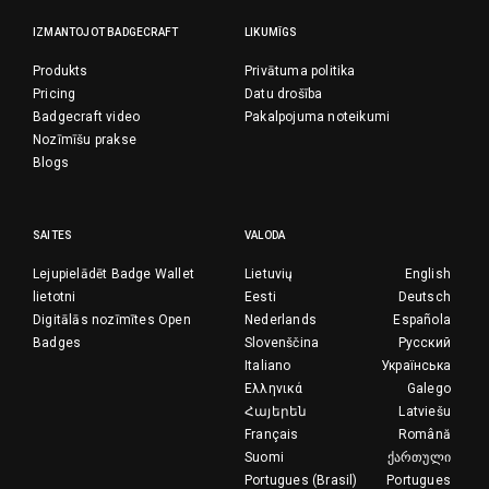
IZMANTOJOT BADGECRAFT
LIKUMĪGS
Produkts
Privātuma politika
Pricing
Datu drošība
Badgecraft video
Pakalpojuma noteikumi
Nozīmīšu prakse
Blogs
SAITES
VALODA
Lejupielādēt Badge Wallet
Lietuvių
English
lietotni
Eesti
Deutsch
Digitālās nozīmītes Open
Nederlands
Española
Badges
Slovenščina
Русский
Italiano
Українська
Ελληνικά
Galego
Հայերեն
Latviešu
Français
Română
Suomi
ქართული
Portugues (Brasil)
Portugues