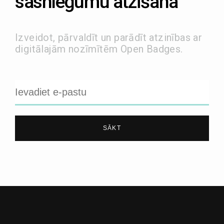
sasniegumu atzīšana
Izveidot, pārvaldīt un parādīt atzinības ar
digitālajām nozīmītēm Open Badges.
SĀKT