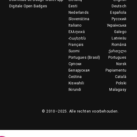
Digitale Open Badges
Eesti
Deutsch
Nederlands
Española
Slovenščina
Русский
Italiano
Українська
Ελληνικά
Galego
Հայերեն
Latviešu
Français
Română
Suomi
ქართული
Portugues (Brasil)
Portugues
Српски
Norsk
Беларуская
Papiamentu
Čeština
Català
Kiswahili
Polski
Ikirundi
Malagasy
© 2010–2025.
Alle rechten voorbehouden.