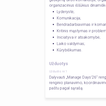
organizacinius iššūkius dinamišk
Lyderystė; 
Komunikacija; 
Bendradarbiavimas ir komand
Kritinis mąstymas ir proble
Iniciatyva ir atsakomybė; 
Laiko valdymas; 
Kūrybiškumas. 
Užduotys
Užduotis nr.1
Dalyvauti „Manage Days’26“ rengi
renginio planavimo, koordinavimo
paštu pagal sąrašą.