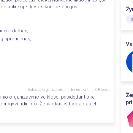
oje aplinkoje. Įgytos kompetencijos: 
Žy
inis darbas; 
mų sprendimas;
Ve
Išduoda organizatorius arba nuskaitant QR kodą
Že
nio organizavimo veiklose, prisidedant prie 
pr
 ir įgyvendinimo. Ženkliukas išduodamas el. 