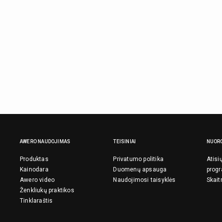
AWERO NAUDOJIMAS
TEISINIAI
NUOR
Produktas
Privatumo politika
Atisi
Kainodara
Duomenų apsauga
prog
Awero video
Naudojimosi taisyklės
Skait
Ženkliukų praktikos
Tinklaraštis