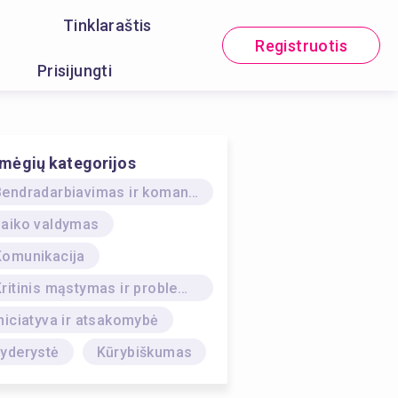
Tinklaraštis
Registruotis
Prisijungti
mėgių kategorijos
Bendradarbiavimas ir komandinis darbas
Laiko valdymas
Komunikacija
Kritinis mąstymas ir problemų sprendimas
niciatyva ir atsakomybė
Lyderystė
Kūrybiškumas