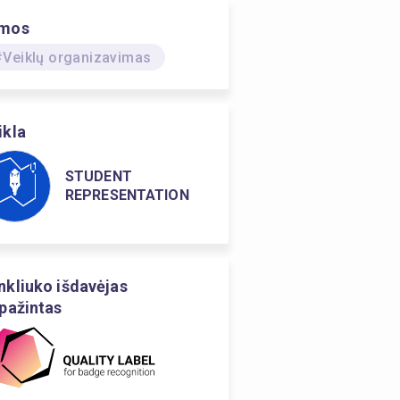
mos
#Veiklų organizavimas
ikla
STUDENT
REPRESENTATION
nkliuko išdavėjas
ipažintas