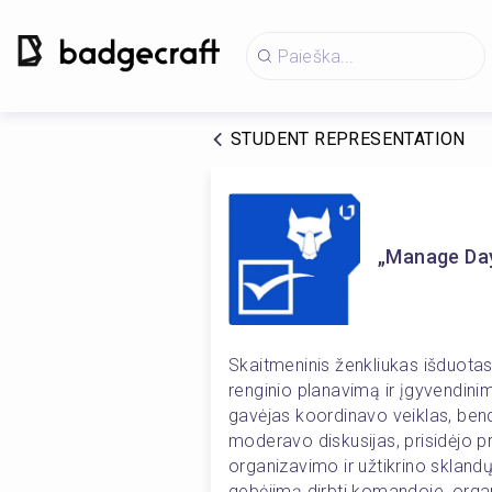
STUDENT REPRESENTATION
„Manage Day
Skaitmeninis ženkliukas išduotas 
renginio planavimą ir įgyvendin
gavėjas koordinavo veiklas, bendra
moderavo diskusijas, prisidėjo p
organizavimo ir užtikrino sklandų 
gebėjimą dirbti komandoje, organi