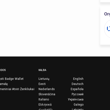
Or
ODOS
KALBA
ųsti Badge Wallet
Lietuvių
English
ramėlę
Eesti
Deutsch
meniniai Atviri Ženkliukai
Nederlands
Española
Slovenščina
Русский
Italiano
Українська
Ελληνικά
Galego
Հայերեն
Latviešu