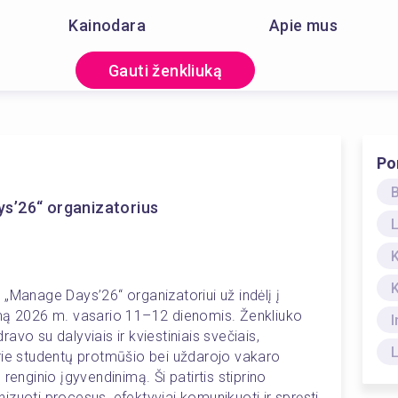
Kainodara
Apie mus
Gauti ženkliuką
Po
s’26“ organizatorius
„Manage Days’26“ organizatoriui už indėlį į 
imą 2026 m. vasario 11–12 dienomis. Ženkliuko 
I
vo su dalyviais ir kviestiniais svečiais, 
rie studentų protmūšio bei uždarojo vakaro 
renginio įgyvendinimą. Ši patirtis stiprino 
zuoti procesus, efektyviai komunikuoti ir spręsti 